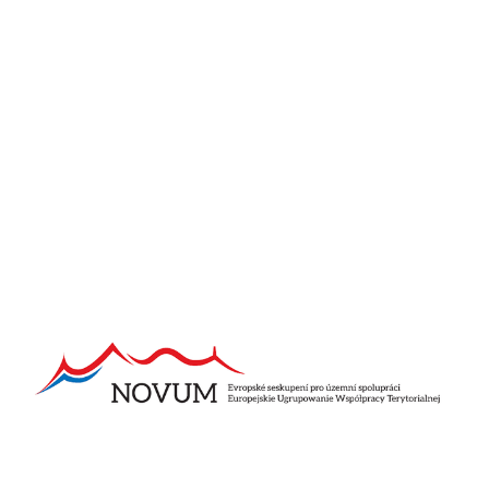
został wybrany:
BLUE MOUNTAIN RESORT
ul. 1 Maja 51, 58-580 Szklarska Poręba
Pliki do pobrania
zalacznik-nr-1-wzor-oferty-136
zalacznik-nr-2-wzor-oswiadczenia-137
zapytanie-ofertowe-nr-1_2018-138
Pozostałe aktualności