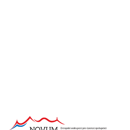
Europejskie ugrupowanie
współpracy terytorialnej
Co to jest EUWT?