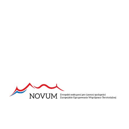
wyremontowaną siedzibę firmy Pana Jana Kranáta Autostyl a.s
Trutnov. Wizyta Pana Ambasadora w naszym regionie
zakończyła się w Královcu, gdzie, jak wszyscy mamy nadzieję,
polska firma BUDIMEX wkrótce rozpocznie budowę autostrady
D11, która zostanie połączona z już ukończoną polską autostradą
S3.
Galeria
Pozostałe aktualności